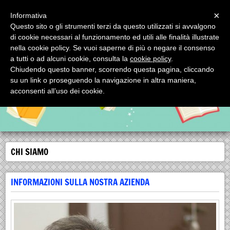
Menu
×
Informativa
Questo sito o gli strumenti terzi da questo utilizzati si avvalgono
SCORPIONE EDITRICE SRL
di cookie necessari al funzionamento ed utili alle finalità illustrate
SCORPIONE EDITRICE SRL via Mignogna, 1 - tel. 0994593993 74123
nella cookie policy. Se vuoi saperne di più o negare il consenso
TARANTO (Italy)
a tutti o ad alcuni cookie, consulta la
cookie policy
.
Chiudendo questo banner, scorrendo questa pagina, cliccando
su un link o proseguendo la navigazione in altra maniera,
acconsenti all’uso dei cookie.
CHI SIAMO
INFORMAZIONI SULLA NOSTRA AZIENDA