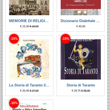
MEMORIE DI RELIGIOSITA' POPOLARE TARANTINE
Dizionario Dialettale tarantino
€ 15,30
€ 18,00
€ 40,00
-15%
-15%
La Storia di Taranto illustrata
Storia di Taranto
€ 20,40
€ 24,00
€ 29,75
€ 35,00
-10%