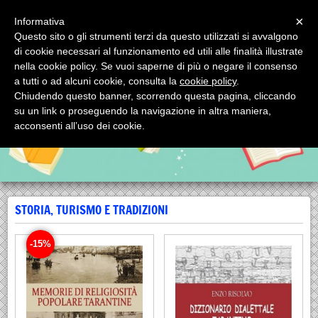
Menu
×
Informativa
Questo sito o gli strumenti terzi da questo utilizzati si avvalgono
SCORPIONE EDITRICE SRL
di cookie necessari al funzionamento ed utili alle finalità illustrate
SCORPIONE EDITRICE SRL via Mignogna, 1 - tel. 0994593993 74123
nella cookie policy. Se vuoi saperne di più o negare il consenso
TARANTO (Italy)
a tutti o ad alcuni cookie, consulta la
cookie policy
.
Chiudendo questo banner, scorrendo questa pagina, cliccando
su un link o proseguendo la navigazione in altra maniera,
acconsenti all’uso dei cookie.
STORIA, TURISMO E TRADIZIONI
-15%