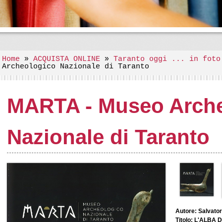
Home
»
ACQUISTA ONLINE
»
Taranto oggi ... in foto
Archeologico Nazionale di Taranto
MARTA - Museo Arch
Nazionale di Taranto
Autore: Salvator
Titolo: L'ALBA